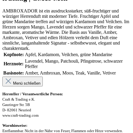
AMBROXADOR ist ein ausdrucksstarker, süß-fruchtiger und
würziger Herrenduft mit moderner Tiefe. Fruchtiger Apfel und
grüne Mandarine treffen auf würzigen Kardamom und Veilchen. Im
Herzen sorgen Mango, Lavendel und schwarzer Pfeffer für eine
markante, aromatische Wärme. Die Basis aus Vanille, Amber,
Ambroxan, Vetiver und edlen Hölzern verleiht dem Duft eine
sinnliche, langanhaltende Signatur - selbstbewusst, elegant und
charakterstark.
Kopfnote:
Apfel, Kardamom, Veilchen, grüne Mandarine
Lavendel, Mango, Patchouli, Pfingstrose, schwarzer
Herznote:
Pfeffer
Basisnote:
Amber, Ambroxan, Moos, Teak, Vanille, Vetiver
Menü schließen
Hersteller / Verantwortliche Person:
Craft & Trading e.K.
Gautinger Str. 5B
D- 82061 Neuried
www.craft-trading.com
Warnhinweise:
Entflammbar. Nicht in der Nähe von Feuer, Flammen oder Hitze verwenden.