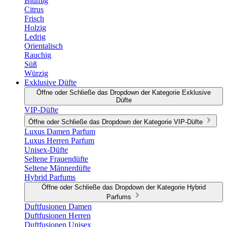
Blumig
Citrus
Frisch
Holzig
Ledrig
Orientalisch
Rauchig
Süß
Würzig
Exklusive Düfte
Öffne oder Schließe das Dropdown der Kategorie Exklusive
Düfte
VIP-Düfte
Öffne oder Schließe das Dropdown der Kategorie VIP-Düfte
Luxus Damen Parfum
Luxus Herren Parfum
Unisex-Düfte
Seltene Frauendüfte
Seltene Männerdüfte
Hybrid Parfums
Öffne oder Schließe das Dropdown der Kategorie Hybrid
Parfums
Duftfusionen Damen
Duftfusionen Herren
Duftfusionen Unisex