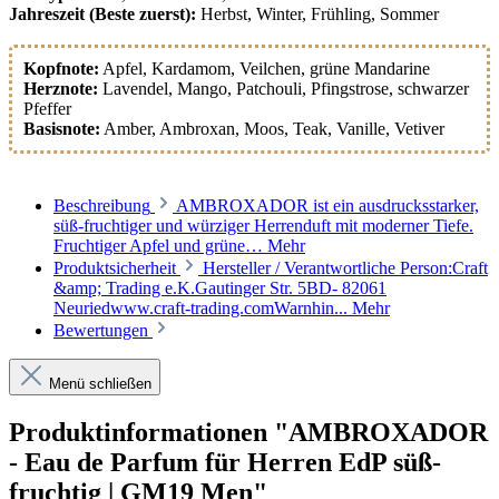
Jahreszeit (Beste zuerst):
Herbst, Winter, Frühling, Sommer
Kopfnote:
Apfel
, Kardamom
, Veilchen
, grüne Mandarine
Herznote:
Lavendel
, Mango
, Patchouli
, Pfingstrose
, schwarzer
Pfeffer
Basisnote:
Amber
, Ambroxan
, Moos
, Teak
, Vanille
, Vetiver
Beschreibung
AMBROXADOR ist ein ausdrucksstarker,
süß-fruchtiger und würziger Herrenduft mit moderner Tiefe.
Fruchtiger Apfel und grüne…
Mehr
Produktsicherheit
Hersteller / Verantwortliche Person:Craft
&amp; Trading e.K.Gautinger Str. 5BD- 82061
Neuriedwww.craft-trading.comWarnhin...
Mehr
Bewertungen
Menü schließen
Produktinformationen "AMBROXADOR
- Eau de Parfum für Herren EdP süß-
fruchtig | GM19 Men"