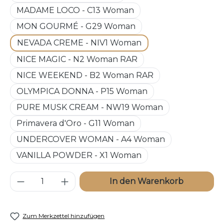
MADAME LOCO - C13 Woman
MON GOURMÉ - G29 Woman
NEVADA CREME - NIV1 Woman
NICE MAGIC - N2 Woman RAR
NICE WEEKEND - B2 Woman RAR
OLYMPICA DONNA - P15 Woman
PURE MUSK CREAM - NW19 Woman
Primavera d'Oro - G11 Woman
UNDERCOVER WOMAN - A4 Woman
VANILLA POWDER - X1 Woman
Produkt Anzahl: Gib den gewünschten W
In den Warenkorb
Zum Merkzettel hinzufügen