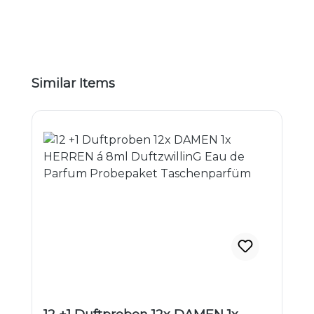
Produktgalerie überspringen
Similar Items