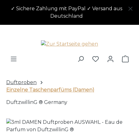
Zum Hauptinhalt springen
✓ Sichere Zahlung mit PayPal ✓ Versand aus
Deutschland
Ware
Duftproben
Einzelne Taschenparfüms (Damen)
DuftzwillinG ® Germany
Bildergalerie überspringen