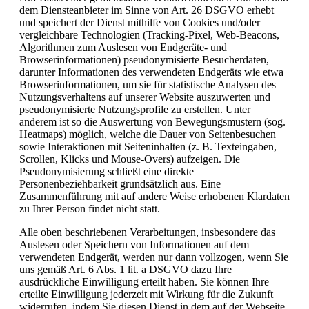
dem Diensteanbieter im Sinne von Art. 26 DSGVO erhebt
und speichert der Dienst mithilfe von Cookies und/oder
vergleichbare Technologien (Tracking-Pixel, Web-Beacons,
Algorithmen zum Auslesen von Endgeräte- und
Browserinformationen) pseudonymisierte Besucherdaten,
darunter Informationen des verwendeten Endgeräts wie etwa
Browserinformationen, um sie für statistische Analysen des
Nutzungsverhaltens auf unserer Website auszuwerten und
pseudonymisierte Nutzungsprofile zu erstellen. Unter
anderem ist so die Auswertung von Bewegungsmustern (sog.
Heatmaps) möglich, welche die Dauer von Seitenbesuchen
sowie Interaktionen mit Seiteninhalten (z. B. Texteingaben,
Scrollen, Klicks und Mouse-Overs) aufzeigen. Die
Pseudonymisierung schließt eine direkte
Personenbeziehbarkeit grundsätzlich aus. Eine
Zusammenführung mit auf andere Weise erhobenen Klardaten
zu Ihrer Person findet nicht statt.
Alle oben beschriebenen Verarbeitungen, insbesondere das
Auslesen oder Speichern von Informationen auf dem
verwendeten Endgerät, werden nur dann vollzogen, wenn Sie
uns gemäß Art. 6 Abs. 1 lit. a DSGVO dazu Ihre
ausdrückliche Einwilligung erteilt haben. Sie können Ihre
erteilte Einwilligung jederzeit mit Wirkung für die Zukunft
widerrufen, indem Sie diesen Dienst in dem auf der Webseite