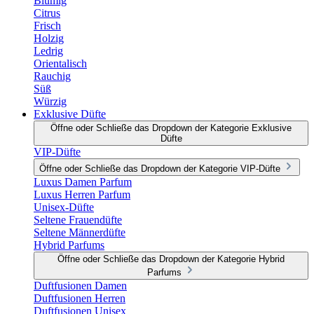
Blumig
Citrus
Frisch
Holzig
Ledrig
Orientalisch
Rauchig
Süß
Würzig
Exklusive Düfte
Öffne oder Schließe das Dropdown der Kategorie Exklusive
Düfte
VIP-Düfte
Öffne oder Schließe das Dropdown der Kategorie VIP-Düfte
Luxus Damen Parfum
Luxus Herren Parfum
Unisex-Düfte
Seltene Frauendüfte
Seltene Männerdüfte
Hybrid Parfums
Öffne oder Schließe das Dropdown der Kategorie Hybrid
Parfums
Duftfusionen Damen
Duftfusionen Herren
Duftfusionen Unisex