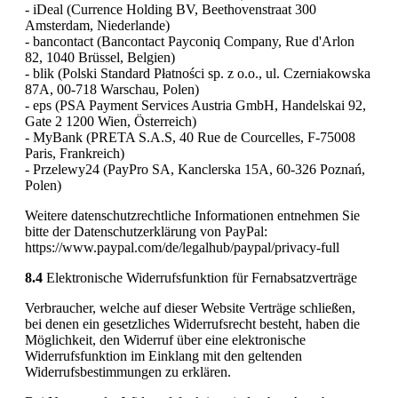
- iDeal (Currence Holding BV, Beethovenstraat 300
Amsterdam, Niederlande)
- bancontact (Bancontact Payconiq Company, Rue d'Arlon
82, 1040 Brüssel, Belgien)
- blik (Polski Standard Płatności sp. z o.o., ul. Czerniakowska
87A, 00-718 Warschau, Polen)
- eps (PSA Payment Services Austria GmbH, Handelskai 92,
Gate 2 1200 Wien, Österreich)
- MyBank (PRETA S.A.S, 40 Rue de Courcelles, F-75008
Paris, Frankreich)
- Przelewy24 (PayPro SA, Kanclerska 15A, 60-326 Poznań,
Polen)
Weitere datenschutzrechtliche Informationen entnehmen Sie
bitte der Datenschutzerklärung von PayPal:
https://www.paypal.com/de/legalhub/paypal/privacy-full
8.4
Elektronische Widerrufsfunktion für Fernabsatzverträge
Verbraucher, welche auf dieser Website Verträge schließen,
bei denen ein gesetzliches Widerrufsrecht besteht, haben die
Möglichkeit, den Widerruf über eine elektronische
Widerrufsfunktion im Einklang mit den geltenden
Widerrufsbestimmungen zu erklären.