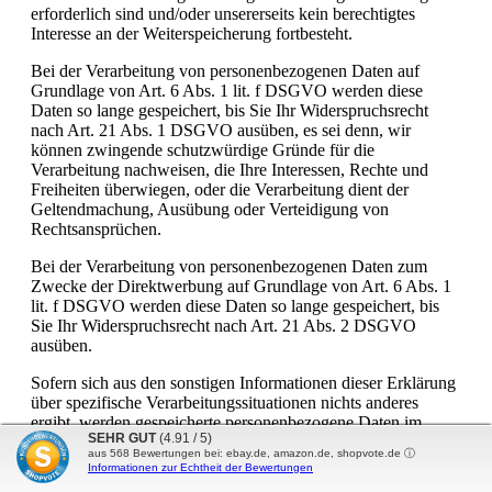
erforderlich sind und/oder unsererseits kein berechtigtes
Interesse an der Weiterspeicherung fortbesteht.
Bei der Verarbeitung von personenbezogenen Daten auf
Grundlage von Art. 6 Abs. 1 lit. f DSGVO werden diese
Daten so lange gespeichert, bis Sie Ihr Widerspruchsrecht
nach Art. 21 Abs. 1 DSGVO ausüben, es sei denn, wir
können zwingende schutzwürdige Gründe für die
Verarbeitung nachweisen, die Ihre Interessen, Rechte und
Freiheiten überwiegen, oder die Verarbeitung dient der
Geltendmachung, Ausübung oder Verteidigung von
Rechtsansprüchen.
Bei der Verarbeitung von personenbezogenen Daten zum
Zwecke der Direktwerbung auf Grundlage von Art. 6 Abs. 1
lit. f DSGVO werden diese Daten so lange gespeichert, bis
Sie Ihr Widerspruchsrecht nach Art. 21 Abs. 2 DSGVO
ausüben.
Sofern sich aus den sonstigen Informationen dieser Erklärung
über spezifische Verarbeitungssituationen nichts anderes
ergibt, werden gespeicherte personenbezogene Daten im
SEHR GUT
(4.91 / 5)
Übrigen dann gelöscht, wenn sie für die Zwecke, für die sie
aus
568
Bewertungen bei: ebay.de, amazon.de, shopvote.de ⓘ
erhoben oder auf sonstige Weise verarbeitet wurden, nicht
Informationen zur Echtheit der Bewertungen
mehr notwendig sind.