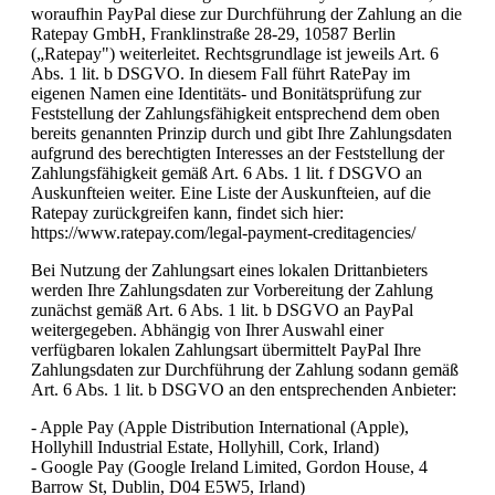
woraufhin PayPal diese zur Durchführung der Zahlung an die
Ratepay GmbH, Franklinstraße 28-29, 10587 Berlin
(„Ratepay") weiterleitet. Rechtsgrundlage ist jeweils Art. 6
Abs. 1 lit. b DSGVO. In diesem Fall führt RatePay im
eigenen Namen eine Identitäts- und Bonitätsprüfung zur
Feststellung der Zahlungsfähigkeit entsprechend dem oben
bereits genannten Prinzip durch und gibt Ihre Zahlungsdaten
aufgrund des berechtigten Interesses an der Feststellung der
Zahlungsfähigkeit gemäß Art. 6 Abs. 1 lit. f DSGVO an
Auskunfteien weiter. Eine Liste der Auskunfteien, auf die
Ratepay zurückgreifen kann, findet sich hier:
https://www.ratepay.com/legal-payment-creditagencies/
Bei Nutzung der Zahlungsart eines lokalen Drittanbieters
werden Ihre Zahlungsdaten zur Vorbereitung der Zahlung
zunächst gemäß Art. 6 Abs. 1 lit. b DSGVO an PayPal
weitergegeben. Abhängig von Ihrer Auswahl einer
verfügbaren lokalen Zahlungsart übermittelt PayPal Ihre
Zahlungsdaten zur Durchführung der Zahlung sodann gemäß
Art. 6 Abs. 1 lit. b DSGVO an den entsprechenden Anbieter:
- Apple Pay (Apple Distribution International (Apple),
Hollyhill Industrial Estate, Hollyhill, Cork, Irland)
- Google Pay (Google Ireland Limited, Gordon House, 4
Barrow St, Dublin, D04 E5W5, Irland)