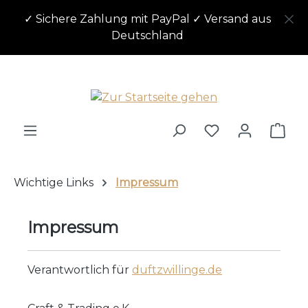
Zum Hauptinhalt springen
✓ Sichere Zahlung mit PayPal ✓ Versand aus
Deutschland
Ware
Wichtige Links
Impressum
Impressum
Verantwortlich für
duftzwillinge.de