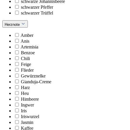
schwarze Johannisbeere
schwarzer Pfeffer
schwarzer Trüffel
Herznote
Amber
Anis
Artemisia
Benzoe
Chili
Feige
Flieder
Gewürznelke
Gianduja-Creme
Harz
Heu
Himbeere
Ingwer
Iris
Iriswurzel
Jasmin
Kaffee