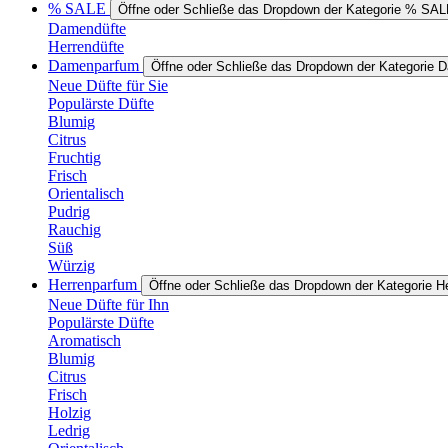
% SALE
Öffne oder Schließe das Dropdown der Kategorie % SA
Damendüfte
Herrendüfte
Damenparfum
Öffne oder Schließe das Dropdown der Kategorie
Neue Düfte für Sie
Populärste Düfte
Blumig
Citrus
Fruchtig
Frisch
Orientalisch
Pudrig
Rauchig
Süß
Würzig
Herrenparfum
Öffne oder Schließe das Dropdown der Kategorie H
Neue Düfte für Ihn
Populärste Düfte
Aromatisch
Blumig
Citrus
Frisch
Holzig
Ledrig