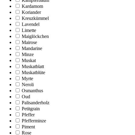
Kampferbaum
Kardamom
Koriander
Kreuzkümmel
Lavendel
Limette
Maiglöckchen
Mairose
Mandarine
Minze
Muskat
Muskatblatt
Muskatblüte
Myrte
Neroli
Osmanthus
Oud
Palisanderholz
Petitgrain
Pfeffer
Pfefferminze
Piment
Rose