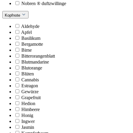
Nobren ® duftzwillinge
Kopfnote
Aldehyde
Apfel
Basilikum
Bergamotte
Birne
Bitterorangenblatt
Blutmandarine
Blutorange
Blüten
Cannabis
Estragon
Gewürze
Grapefruit
Hedion
Himbeere
Honig
Ingwer
Jasmin