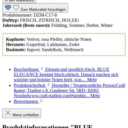
In den Warenkorb
Zum Merkzettel hinzufügen
Produktnummer:
DZM-C17-8
Dufttyp:
FRISCH, ZITRISCH, HOLZIG
Jahreszeit (Beste zuerst):
Frühling, Sommer, Herbst, Winter
Kopfnote:
Vetiver
, rosa Pfeffer
, zitrische Noten
Herznote:
Grapefruit
, Labdanum
, Zeder
Basisnote:
Ingwer
, Sandelholz
, Weihrauch
Beschreibung
Elegant und sportlich frisch. BLUE
ELEGANCE beginnt frisch-zitrisch. Danach machen sich
würzige und holzige Noten breit, was…
Mehr
Produktsicherheit
Hersteller / Verantwortliche Person:Craft
&amp; Trading e.K.Gautinger Str. 5BD- 82061
Neuriedwww.craft-trading.comWarnhin...
Mehr
Bewertungen
Menü schließen
Produktinformationen "BLUE