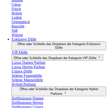
Blumig
Citrus
Frisch
Holzig
Ledrig
Orientalisch
Rauchig
Süß
Würzig
Exklusive Düfte
Öffne oder Schließe das Dropdown der Kategorie Exklusive
Düfte
VIP-Düfte
Öffne oder Schließe das Dropdown der Kategorie VIP-Düfte
Luxus Damen Parfum
Luxus Herren Parfum
Unisex-Düfte
Seltene Frauendüfte
Seltene Männerdüfte
Hybrid Parfums
Öffne oder Schließe das Dropdown der Kategorie Hybrid
Parfums
Duftfusionen Damen
Duftfusionen Herren
Duftfusionen Unisex