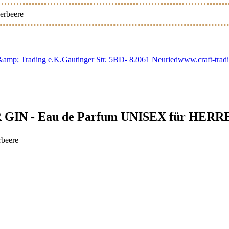
erbeere
ft &amp; Trading e.K.Gautinger Str. 5BD- 82061 Neuriedwww.craft-tra
IN - Eau de Parfum UNISEX für HERREN 
rbeere