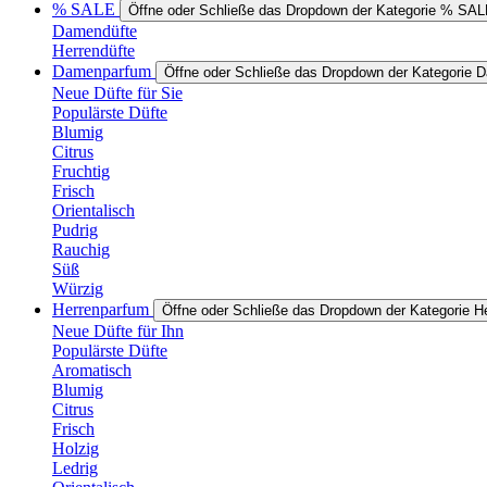
% SALE
Öffne oder Schließe das Dropdown der Kategorie % SA
Damendüfte
Herrendüfte
Damenparfum
Öffne oder Schließe das Dropdown der Kategorie
Neue Düfte für Sie
Populärste Düfte
Blumig
Citrus
Fruchtig
Frisch
Orientalisch
Pudrig
Rauchig
Süß
Würzig
Herrenparfum
Öffne oder Schließe das Dropdown der Kategorie H
Neue Düfte für Ihn
Populärste Düfte
Aromatisch
Blumig
Citrus
Frisch
Holzig
Ledrig