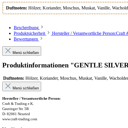
Duftnoten:
Hölzer
, Koriander
, Moschus
, Muskat
, Vanille
, Wachold
Beschreibung
Produktsicherheit
Hersteller / Verantwortliche Person:Cra
Bewertungen
Menü schließen
Produktinformationen "GENTLE SILVER G
Duftnoten:
Hölzer, Koriander, Moschus, Muskat, Vanille, Wacholde
Menü schließen
Hersteller / Verantwortliche Person:
Craft & Trading e.K.
Gautinger Str. 5B
D- 82061 Neuried
www.craft-trading.com