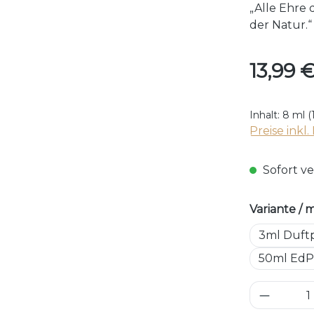
„Alle Ehre
der Natur.“
Regulärer P
13,99 
Inhalt:
8 ml
(
Preise inkl
Sofort ve
Variante / 
3ml Duft
50ml EdP
Produkt