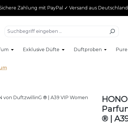
Sichere Zahlung mit PayPal ✓ Versand aus Deutschland
rfum
Exklusive Düfte
Duftproben
Pure
r Kategorie % SALE
ließe das Dropdown der Kategorie Damenparfum
Öffne oder Schließe das Dropdown der Kategorie
Öffne oder Schließe das Dro
Öffne oder
fum
HONOR
Parfu
® | A