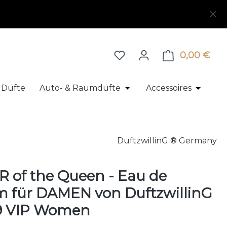
0,00 €
Ware
 Düfte
Auto- & Raumdüfte
Accessoires
 Herrenparfum
pdown der Kategorie Exklusive Düfte
 Schließe das Dropdown der Kategorie Duftproben
Öffne oder Schließe das
Öffne o
DuftzwillinG ® Germany
 of the Queen - Eau de
m für DAMEN von DuftzwillinG
39 VIP Women