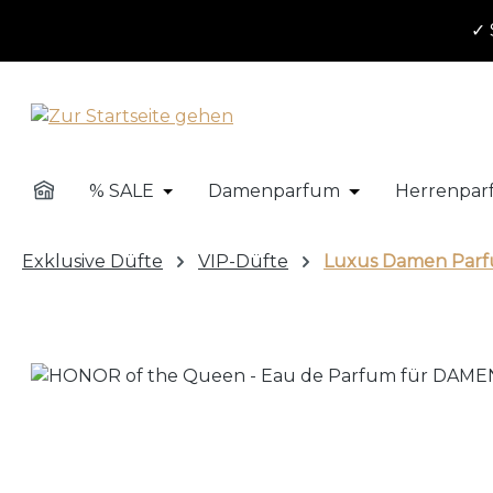
m Hauptinhalt springen
Zur Suche springen
Zur Hauptnavigation springen
✓ 
% SALE
Damenparfum
Herrenpa
Öffne oder Schließe das Dropdown de
Öffne oder Sch
Exklusive Düfte
VIP-Düfte
Luxus Damen Par
Bildergalerie überspringen