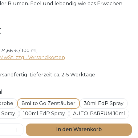
 der Blumen. Edel und lebendig wie das Erwachen
reis:
€
174,88 € / 100 ml)
. MwSt. zzgl. Versandkosten
rsandfertig, Lieferzeit ca. 2-5 Werktage
auswählen
ml
probe
8ml to Go Zerstäuber
30ml EdP Spray
 Spray
100ml EdP Spray
AUTO-PARFÜM 10ml
 Anzahl: Gib den gewünschten Wert ei
In den Warenkorb