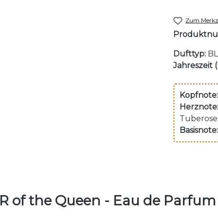
Zum Merkze
Produktn
Dufttyp:
BL
Jahreszeit 
Kopfnote:
Herznote
Tuberose
Basisnote:
 of the Queen - Eau de Parfum 