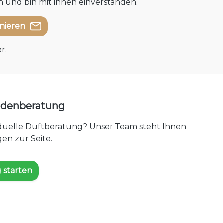
 und bin mit ihnen einverstanden.
nnieren
r.
undenberatung
iduelle Duftberatung? Unser Team steht Ihnen
en zur Seite.
 starten