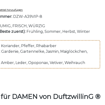
ttel hinzufügen
ummer:
DZW-A39VIP-8
UMIG, FRISCH, WÜRZIG
(Beste zuerst):
Frühling, Sommer, Herbst, Winter
Koriander
, Pfeffer
, Rhabarber
:
Gardenie
, Gartennelke
, Jasmin
, Maiglöckchen
,
Amber
, Leder
, Opoponax
, Vetiver
, Weihrauch
für DAMEN von DuftzwillinG ®