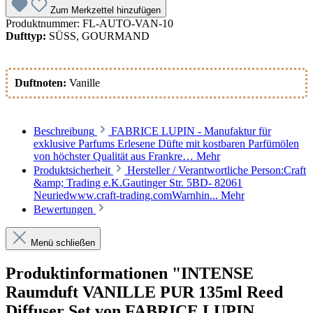
Zum Merkzettel hinzufügen
Produktnummer:
FL-AUTO-VAN-10
Dufttyp:
SÜSS, GOURMAND
Duftnoten:
Vanille
Beschreibung
FABRICE LUPIN - Manufaktur für
exklusive Parfums Erlesene Düfte mit kostbaren Parfümölen
von höchster Qualität aus Frankre…
Mehr
Produktsicherheit
Hersteller / Verantwortliche Person:Craft
&amp; Trading e.K.Gautinger Str. 5BD- 82061
Neuriedwww.craft-trading.comWarnhin...
Mehr
Bewertungen
Menü schließen
Produktinformationen "INTENSE
Raumduft VANILLE PUR 135ml Reed
Diffuser Set von FABRICE LUPIN