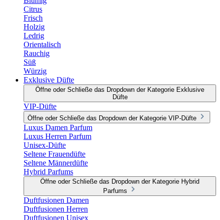
Blumig
Citrus
Frisch
Holzig
Ledrig
Orientalisch
Rauchig
Süß
Würzig
Exklusive Düfte
Öffne oder Schließe das Dropdown der Kategorie Exklusive
Düfte
VIP-Düfte
Öffne oder Schließe das Dropdown der Kategorie VIP-Düfte
Luxus Damen Parfum
Luxus Herren Parfum
Unisex-Düfte
Seltene Frauendüfte
Seltene Männerdüfte
Hybrid Parfums
Öffne oder Schließe das Dropdown der Kategorie Hybrid
Parfums
Duftfusionen Damen
Duftfusionen Herren
Duftfusionen Unisex