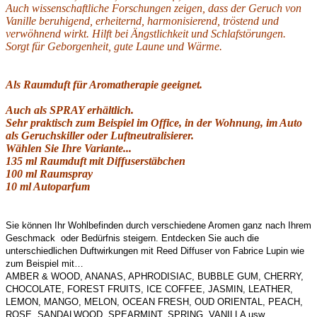
Auch wissenschaftliche Forschungen zeigen, dass der Geruch von
Vanille beruhigend, erheiternd, harmonisierend, tröstend und
verwöhnend wirkt. Hilft bei Ängstlichkeit und Schlafstörungen.
Sorgt für Geborgenheit, gute Laune und Wärme.
Als Raumduft für Aromatherapie geeignet.
Auch als SPRAY erhältlich.
Sehr praktisch zum Beispiel im Office, in der Wohnung, im Auto
als Geruchskiller oder Luftneutralisierer.
Wählen Sie Ihre Variante...
135 ml Raumduft mit Diffuserstäbchen
100 ml Raumspray
10 ml Autoparfum
Sie können Ihr Wohlbefinden durch verschiedene Aromen ganz nach Ihrem
Geschmack
oder Bedürfnis steigern. Entdecken Sie auch die
unterschiedlichen Duftwirkungen mit Reed Diffuser von Fabrice Lupin wie
zum Beispiel mit…
AMBER & WOOD, ANANAS, APHRODISIAC, BUBBLE GUM, CHERRY,
CHOCOLATE, FOREST FRUITS, ICE COFFEE, JASMIN, LEATHER,
LEMON, MANGO, MELON, OCEAN FRESH, OUD ORIENTAL, PEACH,
ROSE, SANDALWOOD, SPEARMINT, SPRING, VANILLA usw...