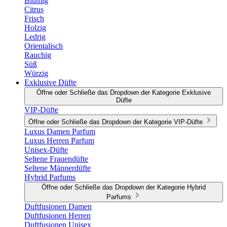
Blumig
Citrus
Frisch
Holzig
Ledrig
Orientalisch
Rauchig
Süß
Würzig
Exklusive Düfte
Öffne oder Schließe das Dropdown der Kategorie Exklusive
Düfte
VIP-Düfte
Öffne oder Schließe das Dropdown der Kategorie VIP-Düfte
Luxus Damen Parfum
Luxus Herren Parfum
Unisex-Düfte
Seltene Frauendüfte
Seltene Männerdüfte
Hybrid Parfums
Öffne oder Schließe das Dropdown der Kategorie Hybrid
Parfums
Duftfusionen Damen
Duftfusionen Herren
Duftfusionen Unisex