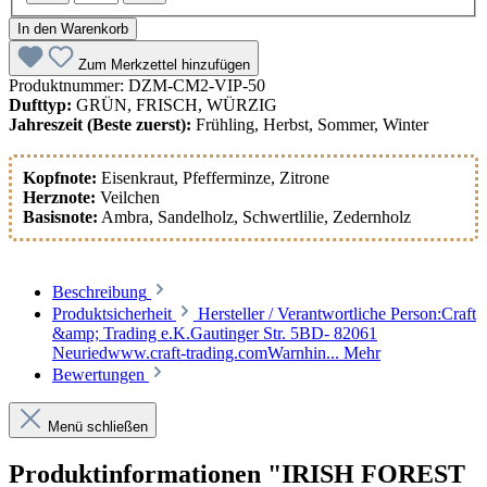
In den Warenkorb
Zum Merkzettel hinzufügen
Produktnummer:
DZM-CM2-VIP-50
Dufttyp:
GRÜN, FRISCH, WÜRZIG
Jahreszeit (Beste zuerst):
Frühling, Herbst, Sommer, Winter
Kopfnote:
Eisenkraut
, Pfefferminze
, Zitrone
Herznote:
Veilchen
Basisnote:
Ambra
, Sandelholz
, Schwertlilie
, Zedernholz
Beschreibung
Produktsicherheit
Hersteller / Verantwortliche Person:Craft
&amp; Trading e.K.Gautinger Str. 5BD- 82061
Neuriedwww.craft-trading.comWarnhin...
Mehr
Bewertungen
Menü schließen
Produktinformationen "IRISH FOREST