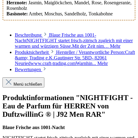
Herznote:
Jasmin
, Maiglöckchen
, Mandel
, Rose
, Rosengeranie
,
Rosenholz
Basisnote:
Amber
, Moschus
, Sandelholz
, Tonkabohne
Beschreibung
Blaue Frische aus 1001-
NachtNIGHTFIGHT startet frisch-zitrisch zugleich mit einer
warmen und würzigen Süsse.Mit der Zeit nim…
Mehr
Produktsicherheit
Hersteller / Verantwortliche Person:Craft
&amp; Trading e.K.Gautinger Str. 5BD- 82061
Neuriedwww.craft-trading.comWarnhin...
Mehr
Bewertungen
Menü schließen
Produktinformationen "NIGHTFIGHT -
Eau de Parfum für HERREN von
DuftzwillinG ® | J92 Men RAR"
Blaue Frische aus 1001-Nacht
NIGHTFIGHT startet frisch-zitrisch zugleich mit einer warmen und