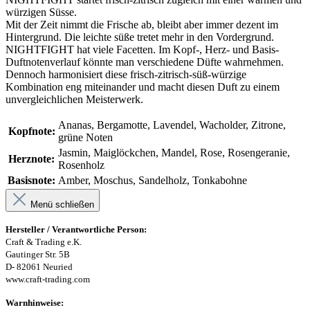
würzigen Süsse.
Mit der Zeit nimmt die Frische ab, bleibt aber immer dezent im
Hintergrund. Die leichte süße tretet mehr in den Vordergrund.
NIGHTFIGHT hat viele Facetten. Im Kopf-, Herz- und Basis-
Duftnotenverlauf könnte man verschiedene Düfte wahrnehmen.
Dennoch harmonisiert diese frisch-zitrisch-süß-würzige
Kombination eng miteinander und macht diesen Duft zu einem
unvergleichlichen Meisterwerk.
Ananas, Bergamotte, Lavendel, Wacholder, Zitrone,
Kopfnote:
grüne Noten
Jasmin, Maiglöckchen, Mandel, Rose, Rosengeranie,
Herznote:
Rosenholz
Basisnote:
Amber, Moschus, Sandelholz, Tonkabohne
Menü schließen
Hersteller / Verantwortliche Person:
Craft & Trading e.K.
Gautinger Str. 5B
D- 82061 Neuried
www.craft-trading.com
Warnhinweise: