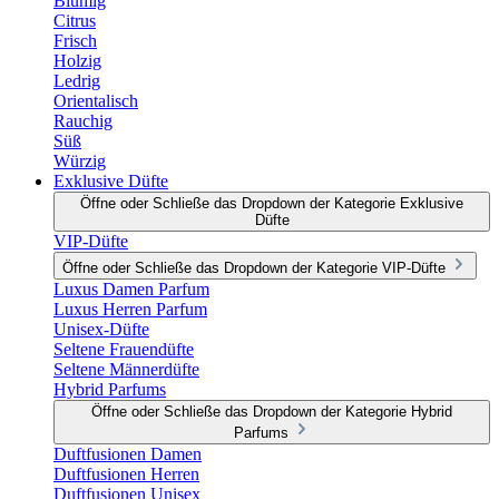
Blumig
Citrus
Frisch
Holzig
Ledrig
Orientalisch
Rauchig
Süß
Würzig
Exklusive Düfte
Öffne oder Schließe das Dropdown der Kategorie Exklusive
Düfte
VIP-Düfte
Öffne oder Schließe das Dropdown der Kategorie VIP-Düfte
Luxus Damen Parfum
Luxus Herren Parfum
Unisex-Düfte
Seltene Frauendüfte
Seltene Männerdüfte
Hybrid Parfums
Öffne oder Schließe das Dropdown der Kategorie Hybrid
Parfums
Duftfusionen Damen
Duftfusionen Herren
Duftfusionen Unisex