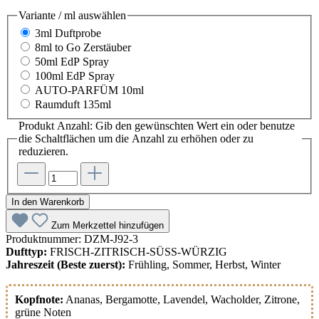
Variante / ml
auswählen
3ml Duftprobe
8ml to Go Zerstäuber
50ml EdP Spray
100ml EdP Spray
AUTO-PARFÜM 10ml
Raumduft 135ml
Produkt Anzahl: Gib den gewünschten Wert ein oder benutze
die Schaltflächen um die Anzahl zu erhöhen oder zu
reduzieren.
In den Warenkorb
Zum Merkzettel hinzufügen
Produktnummer:
DZM-J92-3
Dufttyp:
FRISCH-ZITRISCH-SÜSS-WÜRZIG
Jahreszeit (Beste zuerst):
Frühling, Sommer, Herbst, Winter
Kopfnote:
Ananas
, Bergamotte
, Lavendel
, Wacholder
, Zitrone
,
grüne Noten