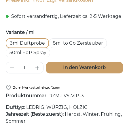
Preise inkl. MwSt. zzgl. Versandkosten
Sofort versandfertig, Lieferzeit ca. 2-5 Werktage
auswählen
Variante / ml
3ml Duftprobe
8ml to Go Zerstäuber
50ml EdP Spray
Produkt Anzahl: Gib den gewünschten W
In den Warenkorb
Zum Merkzettel hinzufügen
Produktnummer:
DZM-LV5-VIP-3
Dufttyp:
LEDRIG, WÜRZIG, HOLZIG
Jahreszeit (Beste zuerst):
Herbst, Winter, Frühling,
Sommer