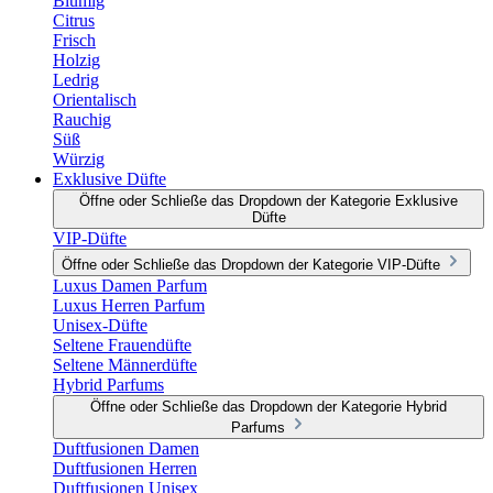
Blumig
Citrus
Frisch
Holzig
Ledrig
Orientalisch
Rauchig
Süß
Würzig
Exklusive Düfte
Öffne oder Schließe das Dropdown der Kategorie Exklusive
Düfte
VIP-Düfte
Öffne oder Schließe das Dropdown der Kategorie VIP-Düfte
Luxus Damen Parfum
Luxus Herren Parfum
Unisex-Düfte
Seltene Frauendüfte
Seltene Männerdüfte
Hybrid Parfums
Öffne oder Schließe das Dropdown der Kategorie Hybrid
Parfums
Duftfusionen Damen
Duftfusionen Herren
Duftfusionen Unisex