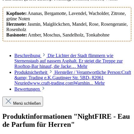
Kopfnote:
Ananas
, Bergamotte
, Lavendel
, Wacholder
, Zitrone
,
grüne Noten
Herznote:
Jasmin
, Maiglöckchen
, Mandel
, Rose
, Rosengeranie
,
Rosenholz
Basisnote:
Amber
, Moschus
, Sandelholz
, Tonkabohne
Beschreibung
Die Lichter der Stadt flimmern wie
Sternenstaub auf nassem Asphalt. Er steigt die Treppe zur
Rooftop-Bar hinauf, die Jacke…
Mehr
Produktsicherheit
Hersteller / Verantwortliche Person:Craft
&amp; Trading e.K.Gautinger Str. 5BD- 82061
Neuriedwww.craft-trading.comWarnhin...
Mehr
Bewertungen
Menü schließen
Produktinformationen "NightFIRE - Eau
de Parfum für Herren"