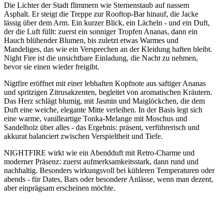
Die Lichter der Stadt flimmern wie Sternenstaub auf nassem
Asphalt. Er steigt die Treppe zur Rooftop-Bar hinauf, die Jacke
lässig über dem Arm. Ein kurzer Blick, ein Lächeln - und ein Duft,
der die Luft füllt: zuerst ein sonniger Tropfen Ananas, dann ein
Hauch blühender Blumen, bis zuletzt etwas Warmes und
Mandeliges, das wie ein Versprechen an der Kleidung haften bleibt.
Night Fire ist die unsichtbare Einladung, die Nacht zu nehmen,
bevor sie einen wieder freigibt.
Nigtfire eröffnet mit einer lebhaften Kopfnote aus saftiger Ananas
und spritzigen Zitrusakzenten, begleitet von aromatischen Kräutern.
Das Herz schlägt blumig, mit Jasmin und Maiglöckchen, die dem
Duft eine weiche, elegante Mitte verleihen. In der Basis legt sich
eine warme, vanilleartige Tonka-Melange mit Moschus und
Sandelholz über alles - das Ergebnis: präsent, verführerisch und
akkurat balanciert zwischen Verspieltheit und Tiefe.
NIGHTFIRE wirkt wie ein Abendduft mit Retro-Charme und
moderner Präsenz: zuerst aufmerksamkeitsstark, dann rund und
nachhaltig. Besonders wirkungsvoll bei kühleren Temperaturen oder
abends - für Dates, Bars oder besondere Anlässe, wenn man dezent,
aber einprägsam erscheinen möchte.