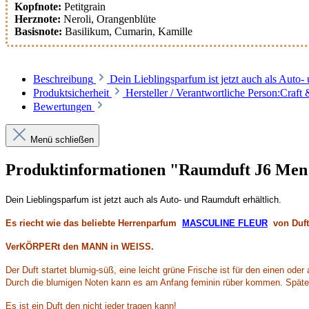
Kopfnote:
Petitgrain
Herznote:
Neroli
, Orangenblüte
Basisnote:
Basilikum
, Cumarin
, Kamille
Beschreibung
Dein Lieblingsparfum ist jetzt auch als Au
Produktsicherheit
Hersteller / Verantwortliche Person:Cra
Bewertungen
Menü schließen
Produktinformationen "Raumduft J6 M
Dein Lieblingsparfum ist jetzt auch als Auto- und Raumduft erhältlich.
Es riecht wie das beliebte Herrenparfum
MASCULINE FLEUR
von Duft
VerKÖRPERt den MANN in WEISS.
Der Duft startet blumig-süß, eine leicht grüne Frische ist für den einen od
Durch die blumigen Noten kann es am Anfang feminin rüber kommen. Später e
Es ist ein Duft den nicht jeder tragen kann!