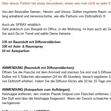
Aber dieses Parfüm hat etwas besonderes, etwas was man nicht an jeder Ec
Von den Bestseller Damen-, Herren- und Unisex- Düften inspirierte Raum- un
lang anhaltend und tierversuchsfrei, wie alle Parfums von DuftzwillinG ®
Auch als SPRAY erhältlich.
Sehr praktisch zum Beispiel im Office, in der Wohnung, im Auto auch als Geru
Sei auch Du im Trend und wähle Deine Variante…
135 ml Raumduft mit Diffuserstäbchen
100 ml Auto- & Raumspray
10 ml Autoparfum
ANWENDUNG (Raumduft mit Diffuserstäbchen):
Öffnen Sie die Flasche mit dem Aromaöl und stecken Sie erst mal 5 Diffus
Duftes mit 5 Stäbchen abzuwarten (24 bis 48 Stunden), danach regulieren
von Duftstoff erhöhen. Indem Sie die Diffusor-Sticks alle 10 bis 15 Tage um
ANWENDUNG (Autoparfum zum Aufhängen):
Holzkappe entfernen, den inneren Plastik-Stöpsel vom Fläschen entfernen,
Der Duft wird über die Holzkappe freigesetzt. Wenn der Geruch schwächer w
nachgiessen.