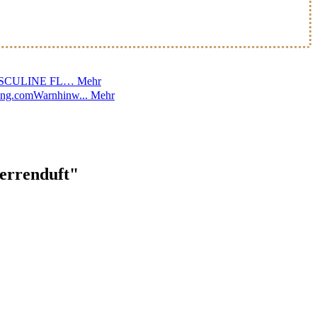
um MASCULINE FL…
Mehr
ading.comWarnhinw...
Mehr
rrenduft"