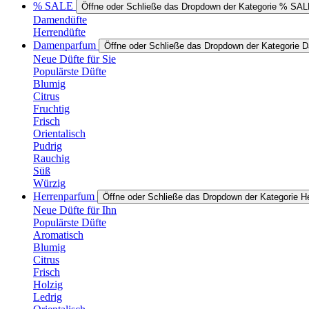
% SALE
Öffne oder Schließe das Dropdown der Kategorie % SA
Damendüfte
Herrendüfte
Damenparfum
Öffne oder Schließe das Dropdown der Kategorie
Neue Düfte für Sie
Populärste Düfte
Blumig
Citrus
Fruchtig
Frisch
Orientalisch
Pudrig
Rauchig
Süß
Würzig
Herrenparfum
Öffne oder Schließe das Dropdown der Kategorie H
Neue Düfte für Ihn
Populärste Düfte
Aromatisch
Blumig
Citrus
Frisch
Holzig
Ledrig