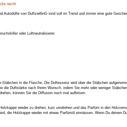
ke riecht.
d Autodüfte von DuftzwillinG sind voll im Trend und immer eine gute Geschenk
chskiller oder Luftneutralisierer.
er-Stäbchen in die Flasche. Die Duftessenz wird über die Stäbchen aufgenomm
 Sie die Duftstärke nach Ihrem Wunsch, indem Sie mehr oder weniger Stäbc
drehen, können Sie die Diffusion noch mal aufbrisen.
 Holzkappe wieder zu drehen, kurz umdrehen und das Parfüm in den Holzversc
ird, die Holzkappe wieder mit etwas Parfümöl einnässen. Wenn Du deinen Duft 