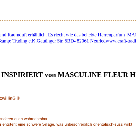
to- und Raumduft erhältlich. Es riecht wie das beliebte Herrenparf
ft &amp; Trading e.K.Gautinger Str. 5BD- 82061 Neuriedwww.craft-tr
en INSPIRIERT von MASCULINE FLEUR He
zwillinG ®
er anderen auch wahrnehmbar.
ntsteht eine schwere Sillage, was unbeschreiblich orientalisch-süss wirkt.