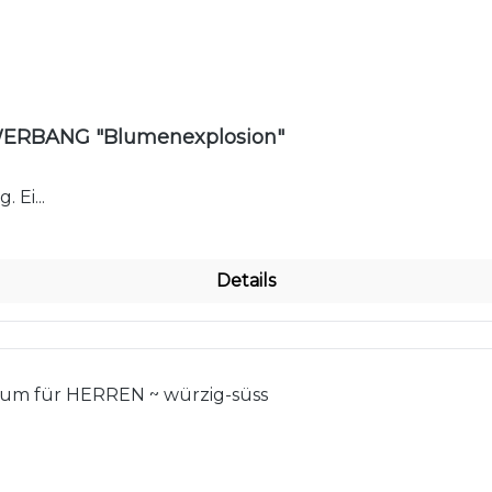
Nobren V10 WOMEN Eau de Parfum FLOWERBANG "Blumenexplosion"
 Ei...
Details