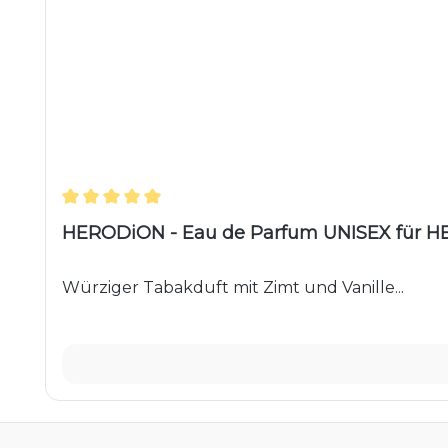
Durchschnittliche Bewertung von 5 von 5 Ster
HERODiON - Eau de Parfum UNISEX für HE
Würziger Tabakduft mit Zimt und Vanille...