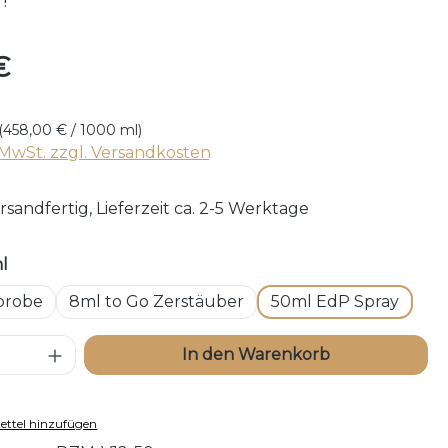
! “
reis:
€
(458,00 € / 1000 ml)
. MwSt. zzgl. Versandkosten
rsandfertig, Lieferzeit ca. 2-5 Werktage
auswählen
ml
probe
8ml to Go Zerstäuber
50ml EdP Spray
 Anzahl: Gib den gewünschten Wert ei
In den Warenkorb
ttel hinzufügen