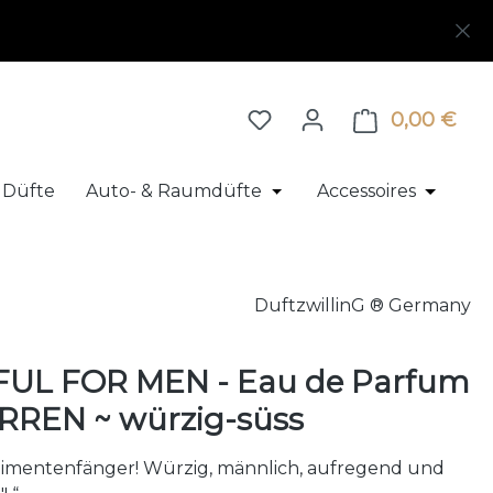
0,00 €
Ware
 Düfte
Auto- & Raumdüfte
Accessoires
 Herrenparfum
pdown der Kategorie Exklusive Düfte
 Schließe das Dropdown der Kategorie Duftproben
Öffne oder Schließe das
Öffne o
DuftzwillinG ® Germany
FUL FOR MEN - Eau de Parfum
RREN ~ würzig-süss
imentenfänger! Würzig, männlich, aufregend und