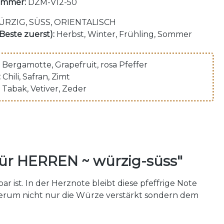
ummer:
DZM-V12-50
RZIG, SÜSS, ORIENTALISCH
(Beste zuerst):
Herbst, Winter, Frühling, Sommer
Bergamotte
, Grapefruit
, rosa Pfeffer
:
Chili
, Safran
, Zimt
Tabak
, Vetiver
, Zeder
ür HERREN ~ würzig-süss"
 ist. In der Herznote bleibt diese pfeffrige Note
iderum nicht nur die Würze verstärkt sondern dem