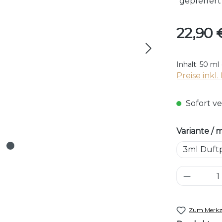
"gepfeffert"
Regulärer P
22,90 
Inhalt:
50 ml
Preise inkl
Sofort ve
Variante / 
3ml Duft
Produkt
Zum Merkze