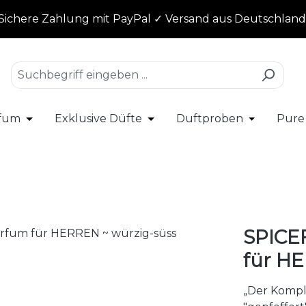
Sichere Zahlung mit PayPal ✓ Versand aus Deutschland
rfum
Exklusive Düfte
Duftproben
Pure
r Kategorie % SALE
ließe das Dropdown der Kategorie Damenparfum
Öffne oder Schließe das Dropdown der Kategorie
Öffne oder Schließe das Dro
Öffne oder
SPICE
für HE
„Der Kompl