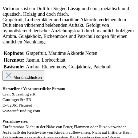
Victorious ist ein Duft für Sieger. Lässig und cool, metallisch und
aquatisch. Holzig und doch frisch.
Grapefruit, Lorbeerblätter und maritime Akkorde verleihen dem
Duft einen vibrierend belebenden Auftakt. Gefolgt von
hypnotisierend tierischer Anziehungskraft durch männlich holzigem
Ambra. Guajakholz, Eichenmoos und Patschuli sorgen für einen
sinnlichen Nachklang.
Kopfnote:
Grapefruit, Maritime Akkorde Noten
Herznote:
Jasmin, Lorbeerblatt
Basisnote:
Ambra, Eichenmoos, Guajakholz, Patchouli
Menü schließen
Hersteller / Verantwortliche Person:
Craft & Trading e.K.
Gautinger Str. 5B
D- 82061 Neuried
www.craft-trading.com
Warnhinweise:
Entflammbar. Nicht in der Nähe von Feuer, Flammen oder Hitze verwenden.
Außerhalb der Reichweite von Kindern aufbewahren. Nicht auf irritierte Haut,
Schleimhaut oder in die Augen sprühen. Bei Kontakt sofort mit Wasser