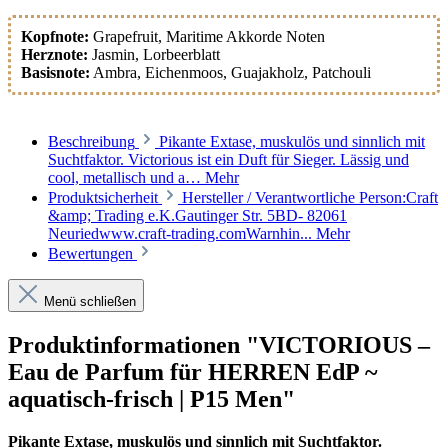
Kopfnote:
Grapefruit
, Maritime Akkorde Noten
Herznote:
Jasmin
, Lorbeerblatt
Basisnote:
Ambra
, Eichenmoos
, Guajakholz
, Patchouli
Beschreibung
Pikante Extase, muskulös und sinnlich mit
Suchtfaktor. Victorious ist ein Duft für Sieger. Lässig und
cool, metallisch und a…
Mehr
Produktsicherheit
Hersteller / Verantwortliche Person:Craft
&amp; Trading e.K.Gautinger Str. 5BD- 82061
Neuriedwww.craft-trading.comWarnhin...
Mehr
Bewertungen
Menü schließen
Produktinformationen "VICTORIOUS –
Eau de Parfum für HERREN EdP ~
aquatisch-frisch | P15 Men"
Pikante Extase, muskulös und sinnlich mit Suchtfaktor.