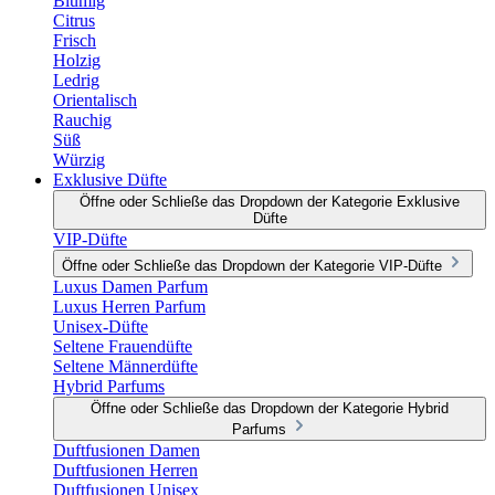
Blumig
Citrus
Frisch
Holzig
Ledrig
Orientalisch
Rauchig
Süß
Würzig
Exklusive Düfte
Öffne oder Schließe das Dropdown der Kategorie Exklusive
Düfte
VIP-Düfte
Öffne oder Schließe das Dropdown der Kategorie VIP-Düfte
Luxus Damen Parfum
Luxus Herren Parfum
Unisex-Düfte
Seltene Frauendüfte
Seltene Männerdüfte
Hybrid Parfums
Öffne oder Schließe das Dropdown der Kategorie Hybrid
Parfums
Duftfusionen Damen
Duftfusionen Herren
Duftfusionen Unisex