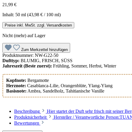
21,99 €
Inhalt:
50 ml
(43,98 € / 100 ml)
Preise inkl. MwSt. zzgl. Versandkosten
Nicht (mehr) auf Lager
Zum Merkzettel hinzufügen
Produktnummer:
NW-G22-50
Dufttyp:
BLUMIG, FRISCH, SÜSS
Jahreszeit (Beste zuerst):
Frühling, Sommer, Herbst, Winter
Kopfnote:
Bergamotte
Herznote:
Casablanca-Lilie
, Orangenblüte
, Ylang-Ylang
Basisnote:
Ambra
, Sandelholz
, Tahitianische Vanille
Beschreibung
Hier startet der Duft sehr frisch mit seiner
Produktsicherheit
Hersteller / Verantwortliche Person:TU
Bewertungen