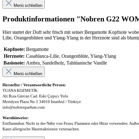
Menü schließen
Produktinformationen "Nobren G22 WO
Hier startet der Duft sehr frisch mit seiner Bergamotte Kopfnote wobe
Lilie, Orangenblüten und Ylang-Ylang in der Herznote sind als blum
Kopfnote:
Bergamotte
Herznote:
Casablanca-Lilie, Orangenblüte, Ylang-Ylang
Basisnote:
Ambra, Sandelholz, Tahitianische Vanille
Menü schließen
Hersteller / Verantwortliche Person:
TUANA KOZMETİK
Ali Rıza Gürcan Cad. Eski Çırpıcı Yolu
Meridyen Plaza No:1 34010 İstanbul / Türkiye
info@nobrenparfum.com
Warnhinweise:
Entflammbar. Nicht in der Nähe von Feuer, Flammen oder Hitze verwenden. Außerh
Kann allergische Hautreaktionen verursachen.