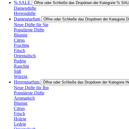
% SALE
Öffne oder Schließe das Dropdown der Kategorie % SA
Damendüfte
Herrendüfte
Damenparfum
Öffne oder Schließe das Dropdown der Kategorie
Neue Düfte für Sie
Populärste Düfte
Blumig
Citrus
Fruchtig
Frisch
Orientalisch
Pudrig
Rauchig
Süß
Würzig
Herrenparfum
Öffne oder Schließe das Dropdown der Kategorie H
Neue Düfte für Ihn
Populärste Düfte
Aromatisch
Blumig
Citrus
Frisch
Holzig
Ledrig