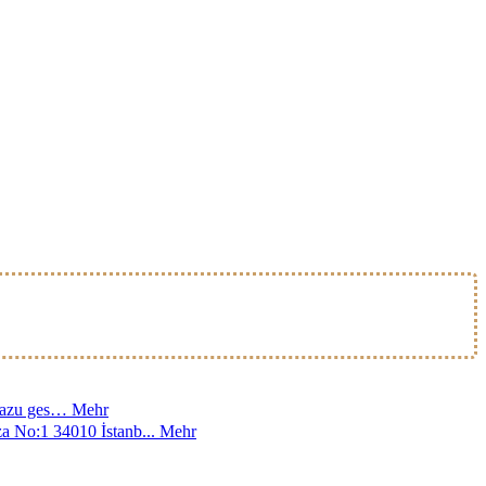
h dazu ges…
Mehr
a No:1 34010 İstanb...
Mehr