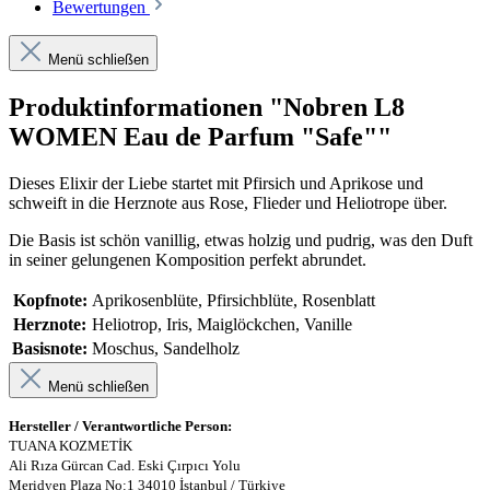
Bewertungen
Menü schließen
Produktinformationen "Nobren L8
WOMEN Eau de Parfum "Safe""
Dieses Elixir der Liebe startet mit Pfirsich und Aprikose und
schweift in die Herznote aus Rose, Flieder und Heliotrope über.
Die Basis ist schön vanillig, etwas holzig und pudrig, was den Duft
in seiner gelungenen Komposition perfekt abrundet.
Kopfnote:
Aprikosenblüte, Pfirsichblüte, Rosenblatt
Herznote:
Heliotrop, Iris, Maiglöckchen, Vanille
Basisnote:
Moschus, Sandelholz
Menü schließen
Hersteller / Verantwortliche Person:
TUANA KOZMETİK
Ali Rıza Gürcan Cad. Eski Çırpıcı Yolu
Meridyen Plaza No:1 34010 İstanbul / Türkiye