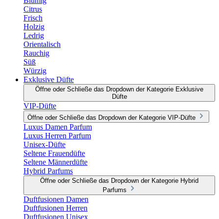
Blumig
Citrus
Frisch
Holzig
Ledrig
Orientalisch
Rauchig
Süß
Würzig
Exklusive Düfte
Öffne oder Schließe das Dropdown der Kategorie Exklusive
Düfte
VIP-Düfte
Öffne oder Schließe das Dropdown der Kategorie VIP-Düfte
Luxus Damen Parfum
Luxus Herren Parfum
Unisex-Düfte
Seltene Frauendüfte
Seltene Männerdüfte
Hybrid Parfums
Öffne oder Schließe das Dropdown der Kategorie Hybrid
Parfums
Duftfusionen Damen
Duftfusionen Herren
Duftfusionen Unisex