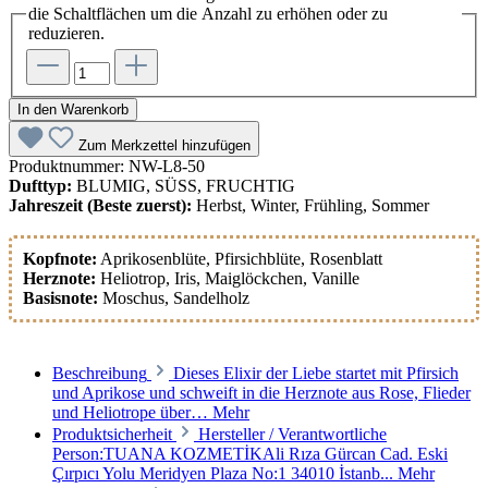
die Schaltflächen um die Anzahl zu erhöhen oder zu
reduzieren.
In den Warenkorb
Zum Merkzettel hinzufügen
Produktnummer:
NW-L8-50
Dufttyp:
BLUMIG, SÜSS, FRUCHTIG
Jahreszeit (Beste zuerst):
Herbst, Winter, Frühling, Sommer
Kopfnote:
Aprikosenblüte
, Pfirsichblüte
, Rosenblatt
Herznote:
Heliotrop
, Iris
, Maiglöckchen
, Vanille
Basisnote:
Moschus
, Sandelholz
Beschreibung
Dieses Elixir der Liebe startet mit Pfirsich
und Aprikose und schweift in die Herznote aus Rose, Flieder
und Heliotrope über…
Mehr
Produktsicherheit
Hersteller / Verantwortliche
Person:TUANA KOZMETİKAli Rıza Gürcan Cad. Eski
Çırpıcı Yolu Meridyen Plaza No:1 34010 İstanb...
Mehr