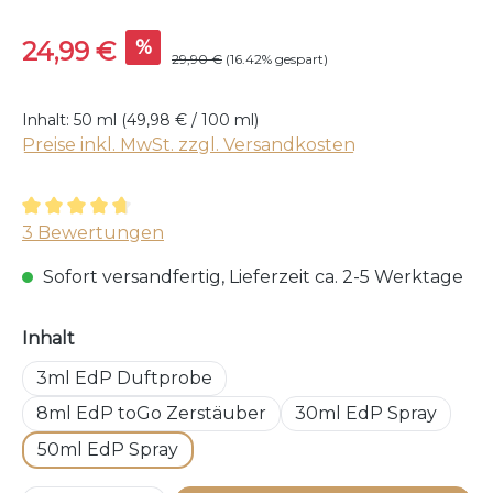
Verkaufspreis:
%
24,99 €
Regulärer Preis:
29,90 €
(16.42% gespart)
Inhalt:
50 ml
(49,98 € / 100 ml)
Preise inkl. MwSt. zzgl. Versandkosten
Durchschnittliche Bewertung von 4.67 von 5 Sterne
3 Bewertungen
Sofort versandfertig, Lieferzeit ca. 2-5 Werktage
auswählen
Inhalt
3ml EdP Duftprobe
8ml EdP toGo Zerstäuber
30ml EdP Spray
50ml EdP Spray