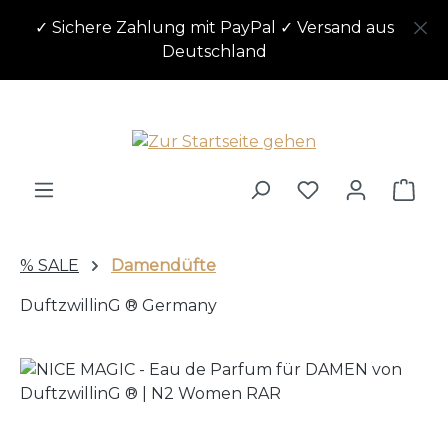
Zum Hauptinhalt springen
✓ Sichere Zahlung mit PayPal ✓ Versand aus
Deutschland
Ware
% SALE
Damendüfte
DuftzwillinG ® Germany
Bildergalerie überspringen