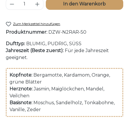
Produkt Anzahl: Gib den gewünschten W
In den Warenkorb
Zum Merkzettel hinzufügen
Produktnummer:
DZW-N2RAR-50
Dufttyp:
BLUMIG, PUDRIG, SÜSS
Jahreszeit (Beste zuerst):
Für jede Jahreszeit
geeignet.
Kopfnote:
Bergamotte
, Kardamom
, Orange
,
grüne Blätter
Herznote:
Jasmin
, Maiglöckchen
, Mandel
,
Veilchen
Basisnote:
Moschus
, Sandelholz
, Tonkabohne
,
Vanille
, Zeder