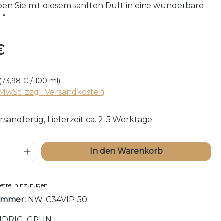
en Sie mit diesem sanften Duft in eine wunderbare
 “
reis:
€
(73,98 € / 100 ml)
. MwSt. zzgl. Versandkosten
rsandfertig, Lieferzeit ca. 2-5 Werktage
 Anzahl: Gib den gewünschten Wert ei
In den Warenkorb
ttel hinzufügen
ummer:
NW-C34VIP-50
DRIG, GRÜN