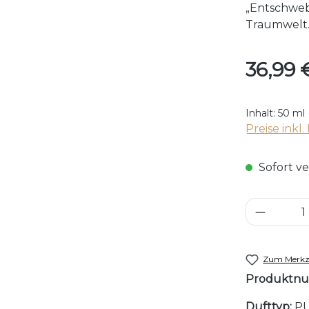
„Entschweb
Traumwelt.
Regulärer P
36,99 
Inhalt:
50 ml
Preise inkl
Sofort ve
Produkt
Zum Merkze
Produktn
Dufttyp:
PU