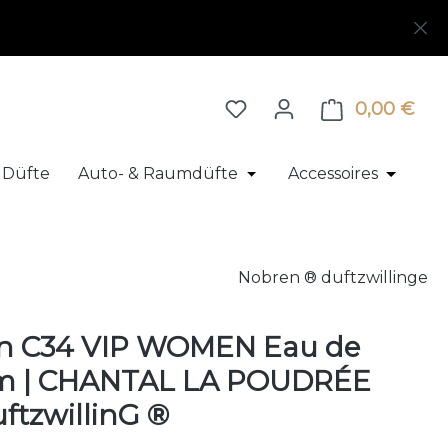
0,00 €
Ware
 Düfte
Auto- & Raumdüfte
Accessoires
 Herrenparfum
pdown der Kategorie Exklusive Düfte
 Schließe das Dropdown der Kategorie Duftproben
Öffne oder Schließe das
Öffne o
Nobren ® duftzwillinge
n C34 VIP WOMEN Eau de
m | CHANTAL LA POUDRÉE
ftzwillinG ®