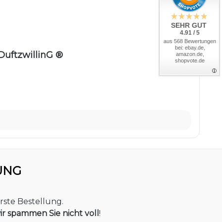
SEHR GUT
4.91 / 5
aus 568 Bewertungen
bei: ebay.de,
uftzwillinG ®
amazon.de,
shopvote.de
UNG
rste Bestellung.
ir spammen Sie nicht voll
!