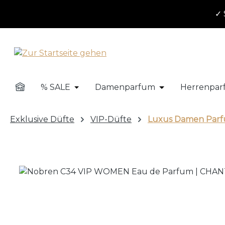
m Hauptinhalt springen
Zur Suche springen
Zur Hauptnavigation springen
✓ 
% SALE
Damenparfum
Herrenpa
Öffne oder Schließe das Dropdown de
Öffne oder Sch
Exklusive Düfte
VIP-Düfte
Luxus Damen Par
Bildergalerie überspringen