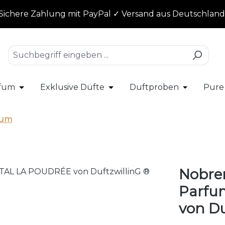
Sichere Zahlung mit PayPal ✓ Versand aus Deutschland
rfum
Exklusive Düfte
Duftproben
Pure
r Kategorie % SALE
ließe das Dropdown der Kategorie Damenparfum
Öffne oder Schließe das Dropdown der Kategorie
Öffne oder Schließe das Dro
Öffne oder
fum
Nobre
Parfu
von Du