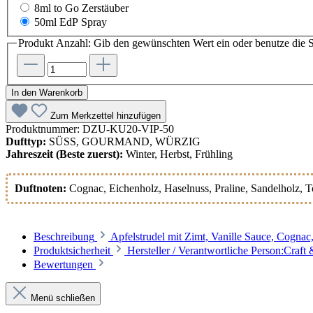
8ml to Go Zerstäuber
50ml EdP Spray
Produkt Anzahl: Gib den gewünschten Wert ein oder benutze die S
In den Warenkorb
Zum Merkzettel hinzufügen
Produktnummer:
DZU-KU20-VIP-50
Dufttyp:
SÜSS, GOURMAND, WÜRZIG
Jahreszeit (Beste zuerst):
Winter, Herbst, Frühling
Duftnoten:
Cognac
, Eichenholz
, Haselnuss
, Praline
, Sandelholz
, 
Beschreibung
Apfelstrudel mit Zimt, Vanille Sauce, Cogna
Produktsicherheit
Hersteller / Verantwortliche Person:Cra
Bewertungen
Menü schließen