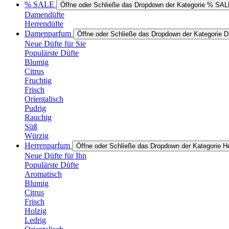
% SALE
Öffne oder Schließe das Dropdown der Kategorie % SA
Damendüfte
Herrendüfte
Damenparfum
Öffne oder Schließe das Dropdown der Kategorie
Neue Düfte für Sie
Populärste Düfte
Blumig
Citrus
Fruchtig
Frisch
Orientalisch
Pudrig
Rauchig
Süß
Würzig
Herrenparfum
Öffne oder Schließe das Dropdown der Kategorie H
Neue Düfte für Ihn
Populärste Düfte
Aromatisch
Blumig
Citrus
Frisch
Holzig
Ledrig