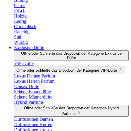
Blumig
Citrus
Frisch
Holzig
Ledrig
Orientalisch
Rauchig
Süß
Würzig
Exklusive Düfte
Öffne oder Schließe das Dropdown der Kategorie Exklusive
Düfte
VIP-Düfte
Öffne oder Schließe das Dropdown der Kategorie VIP-Düfte
Luxus Damen Parfum
Luxus Herren Parfum
Unisex-Düfte
Seltene Frauendüfte
Seltene Männerdüfte
Hybrid Parfums
Öffne oder Schließe das Dropdown der Kategorie Hybrid
Parfums
Duftfusionen Damen
Duftfusionen Herren
Duftfusionen Unisex