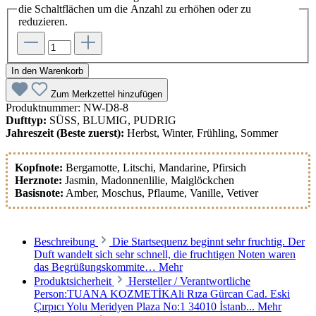
die Schaltflächen um die Anzahl zu erhöhen oder zu
reduzieren.
In den Warenkorb
Zum Merkzettel hinzufügen
Produktnummer:
NW-D8-8
Dufttyp:
SÜSS, BLUMIG, PUDRIG
Jahreszeit (Beste zuerst):
Herbst, Winter, Frühling, Sommer
Kopfnote:
Bergamotte
, Litschi
, Mandarine
, Pfirsich
Herznote:
Jasmin
, Madonnenlilie
, Maiglöckchen
Basisnote:
Amber
, Moschus
, Pflaume
, Vanille
, Vetiver
Beschreibung
Die Startsequenz beginnt sehr fruchtig. Der
Duft wandelt sich sehr schnell, die fruchtigen Noten waren
das Begrüßungskommite…
Mehr
Produktsicherheit
Hersteller / Verantwortliche
Person:TUANA KOZMETİKAli Rıza Gürcan Cad. Eski
Çırpıcı Yolu Meridyen Plaza No:1 34010 İstanb...
Mehr