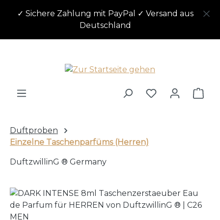
Zum Hauptinhalt springen
✓ Sichere Zahlung mit PayPal ✓ Versand aus
Deutschland
Ware
Duftproben
Einzelne Taschenparfüms (Herren)
DuftzwillinG ® Germany
Bildergalerie überspringen