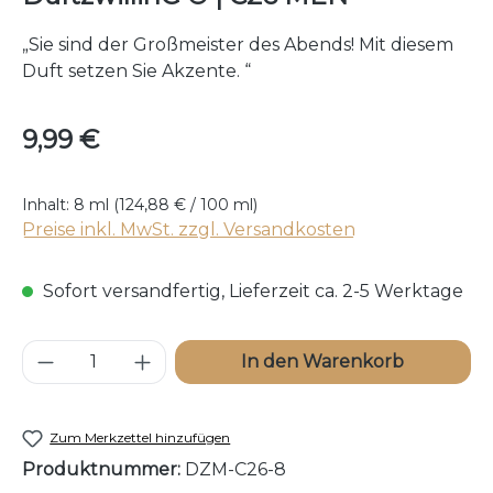
„Sie sind der Großmeister des Abends! Mit diesem
Duft setzen Sie Akzente. “
Regulärer Preis:
9,99 €
Inhalt:
8 ml
(124,88 € / 100 ml)
Preise inkl. MwSt. zzgl. Versandkosten
Sofort versandfertig, Lieferzeit ca. 2-5 Werktage
Produkt Anzahl: Gib den gewünschten W
In den Warenkorb
Zum Merkzettel hinzufügen
Produktnummer:
DZM-C26-8