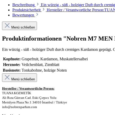
Beschreibung
Ein würzig - süß - holziger Duft durch crem
Produktsicherheit
Hersteller / Verantwortliche Person:TU
Bewertungen
Menü schließen
Produktinformationen "Nobren M7 MEN 
Ein würzig - süß - holziger Duft durch cremiges Kardamon geprägt. 
Kopfnote:
Grapefruit, Kardamon, Muskatellersalbei
Herznote:
Veilchenblatt, Zimtblatt
Basisnote:
Tonkabohne, holzige Noten
Menü schließen
Hersteller / Verantwortliche Person:
TUANA KOZMETİK
Ali Rıza Gürcan Cad. Eski Çırpıcı Yolu
Meridyen Plaza No:1 34010 İstanbul / Türkiye
info@nobrenparfum.com