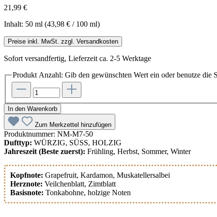
21,99 €
Inhalt:
50 ml
(43,98 € / 100 ml)
Preise inkl. MwSt. zzgl. Versandkosten
Sofort versandfertig, Lieferzeit ca. 2-5 Werktage
Produkt Anzahl: Gib den gewünschten Wert ein oder benutze die S
In den Warenkorb
Zum Merkzettel hinzufügen
Produktnummer:
NM-M7-50
Dufttyp:
WÜRZIG, SÜSS, HOLZIG
Jahreszeit (Beste zuerst):
Frühling, Herbst, Sommer, Winter
Kopfnote:
Grapefruit
, Kardamon
, Muskatellersalbei
Herznote:
Veilchenblatt
, Zimtblatt
Basisnote:
Tonkabohne
, holzige Noten