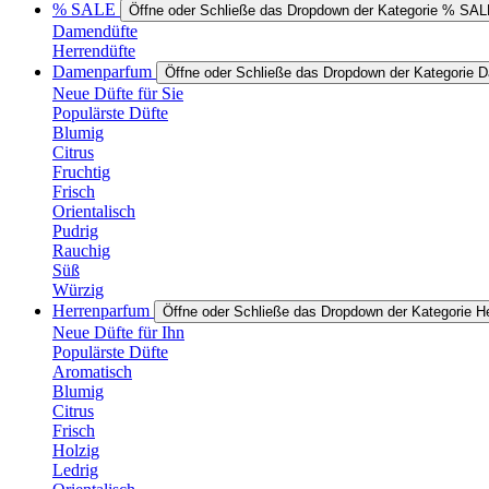
% SALE
Öffne oder Schließe das Dropdown der Kategorie % SA
Damendüfte
Herrendüfte
Damenparfum
Öffne oder Schließe das Dropdown der Kategorie
Neue Düfte für Sie
Populärste Düfte
Blumig
Citrus
Fruchtig
Frisch
Orientalisch
Pudrig
Rauchig
Süß
Würzig
Herrenparfum
Öffne oder Schließe das Dropdown der Kategorie H
Neue Düfte für Ihn
Populärste Düfte
Aromatisch
Blumig
Citrus
Frisch
Holzig
Ledrig