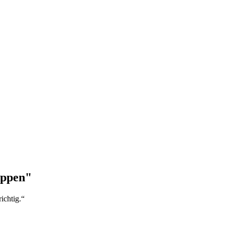
appen"
ichtig.“