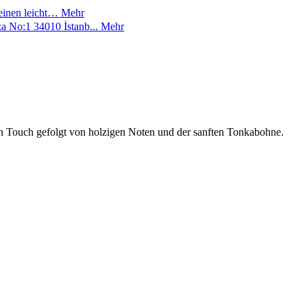
 einen leicht…
Mehr
a No:1 34010 İstanb...
Mehr
en Touch gefolgt von holzigen Noten und der sanften Tonkabohne.