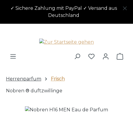
Zum Hauptinhalt springen
✓ Sichere Zahlung mit PayPal ✓ Versand aus
Deutschland
Ware
Herrenparfum
Frisch
Nobren ® duftzwillinge
Bildergalerie überspringen